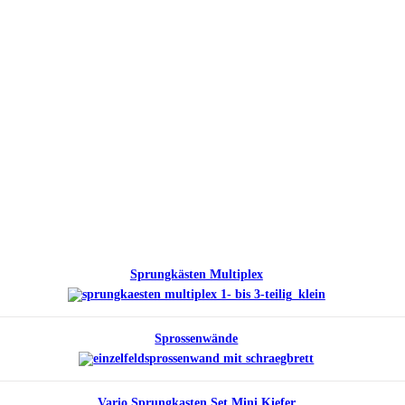
Sprungkästen Multiplex
Sprossenwände
Vario Sprungkasten Set Mini Kiefer